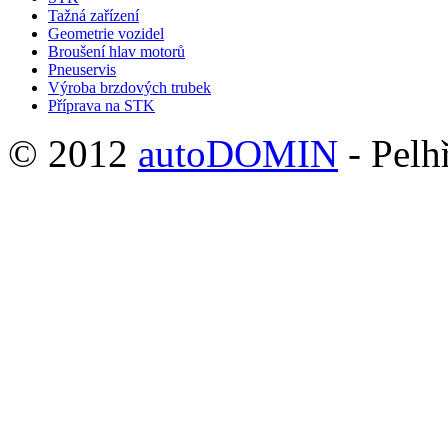
Tažná zařízení
Geometrie vozidel
Broušení hlav motorů
Pneuservis
Výroba brzdových trubek
Příprava na STK
© 2012
autoDOMIN
-
Pelh