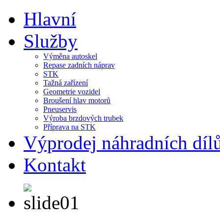
Hlavní
Služby
Výměna autoskel
Repase zadních náprav
STK
Tažná zařízení
Geometrie vozidel
Broušení hlav motorů
Pneuservis
Výroba brzdových trubek
Příprava na STK
Výprodej náhradních díl
Kontakt