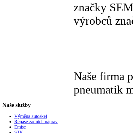
značky SEMO
výrobců zna
Naše firma p
pneumatik m
Naše
služby
Výměna autoskel
Repase zadních náprav
Emise
STK